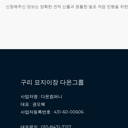
신청해주신 정보는 정확한 견적 산출과 원활한 벌초 작업 진행을 위한
회사는 개인정보수집 및 이용목적이 달성된 후에는 해당정보
보유 및 이용기간 : 작업 완료 또는 개인정보 수집 
종이에 출력된 개인정보 : 분쇄기로 분쇄하거나 소각
전자적 파일 형태로 저장된 개인정보 : 기록을 재생
4. 개인정보 관리 담당자 및 연락처
구리 묘지이장 다온그룹
회사는 고객의 개인정보 보호와 개인정보와 관련된 불만을
사업자명 : 다온컴퍼니
대표 : 권오복
사업자등록번호 : 431-60-00606
[정보관리 책임자]
성명 : 구리 묘지이장 다온그룹
대표문의 : 010-8431-7217