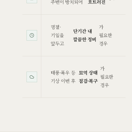
주변이 방치되어
흐트러진
명절·
가
단기간 내
기일을
필요한
깔끔한 정비
앞두고
경우
가
태풍·폭우 등
묘역 상태
필요한
기상 이변 후
점검·복구
경우