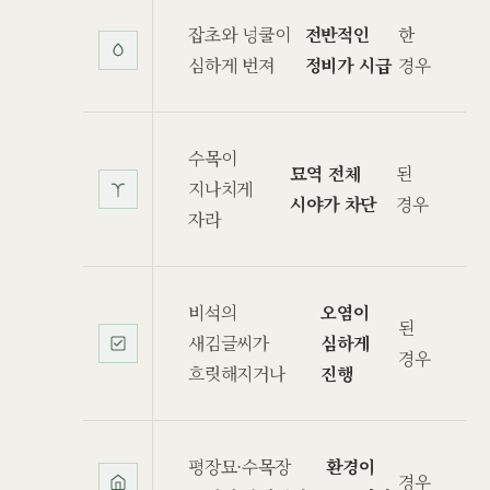
잡초와 넝쿨이
전반적인
한
심하게 번져
정비가 시급
경우
수목이
묘역 전체
된
지나치게
시야가 차단
경우
자라
비석의
오염이
된
새김글씨가
심하게
경우
흐릿해지거나
진행
평장묘·수목장
환경이
경우